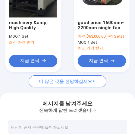
연락처
machinery &amp;
good price 1600mm-
High Quality
2200mm single facer
용지함 성형기
Corrugated
corrugated
MOQ:
1 Set
가격:
$63,000.00(>=1 Sets)
Cardboard Double
cardboard
최신 가격 받기
MOQ:
1 Set
Hardware Backer
production line
카드보드 박스 성형기
Slap Cardboard Box
cardboard box
최신 가격 받기
Making Machine
making machine
피자 박스 성형기
지금 연락
지금 연락
포장 상자 제조 기계
더 많은 것을 전망하십시오
모듈형 상자 제조 기계
기계를 만드는 상자를 멀리 가지고
메시지를 남겨주세요
신속하게 답변 드리겠습니다
인쇄 상자 제작 기계
모바일 박스 제작 기계