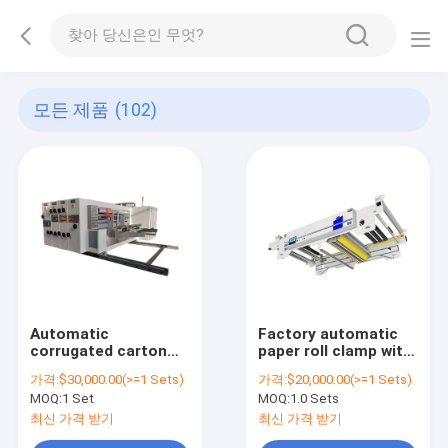
모든 제품
(102)
Automatic
Factory automatic
corrugated carton
paper roll clamp with
box two color printer
automatic tension
가격:
$30,000.00(>=1 Sets)
가격:
$20,000.00(>=1 Sets)
rotridicutar slottar
control for used
MOQ:
1 Set
MOQ:
1.0 Sets
machine corrugated
cardboard box
box making machine
making machine
최신 가격 받기
최신 가격 받기
corrugated