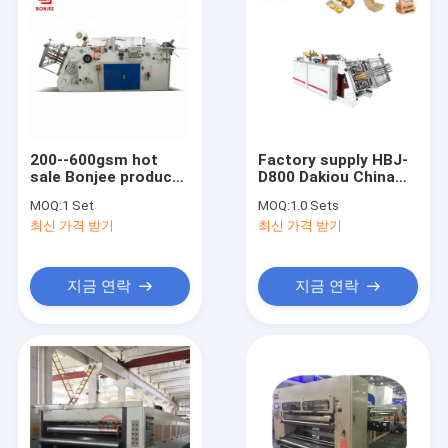
200--600gsm hot
Factory supply HBJ-
sale Bonjee products
D800 Dakiou China
hamburger box/pizza
automatic carton
MOQ:
1 Set
MOQ:
1.0 Sets
carton making
paper lunch box
최신 가격 받기
최신 가격 받기
machine/ivory
making forming
paper/corrugated
carton erecting
/kraft paper with
packing machine
competitive price
지금 연락
지금 연락
홈
상품
회사 소개