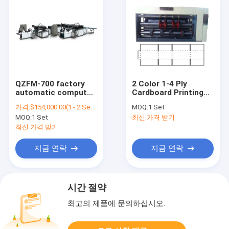
QZFM-700 factory
2 Color 1-4 Ply
automatic computer
Cardboard Printing
box making machine
Slot Machine Making
가격:
$154,000.00(1 - 2 Sets) $153,000.00(3 - 4 Sets) $151,500.00(5 - 9 Sets) $150,000.00(>=10 Sets)
MOQ:
1 Set
to make carton
Corrugated Boxes
MOQ:
1 Set
최신 가격 받기
cases folder making
machine
최신 가격 받기
지금 연락
지금 연락
시간 절약
최고의 제품에 문의하십시오.