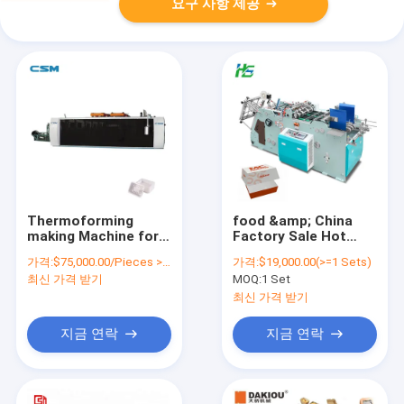
요구 사항 제공
Thermoforming
food &amp; China
making Machine for
Factory Sale Hot
Biodegradable
Price 100 Pcs
가격:
$75,000.00/Pieces >=1 Pieces
가격:
$19,000.00(>=1 Sets)
Plastic Food Box
Beverage Per Min
최신 가격 받기
MOQ:
1 Set
Plastic Fruit Box Or
Food Lunch Paper
Tray
Boxes Making
최신 가격 받기
Machine For
Cardboard Boxes
지금 연락
지금 연락