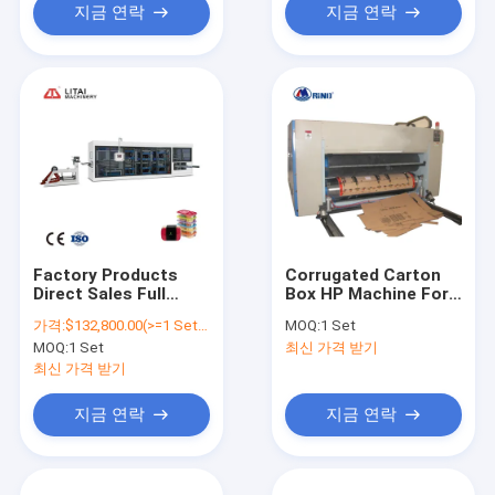
cardboard
지금 연락
지금 연락
production line
Factory Products
Corrugated Carton
Direct Sales Full
Box HP Machine For
Automatic Plastic
Making Corrugated
가격:
$132,800.00(>=1 Sets)
MOQ:
1 Set
Positive And
Carton Box Cable
MOQ:
1 Set
최신 가격 받기
Negative Pressure
Printer With Slotter
Pet Thermoforming
최신 가격 받기
Plastic Box Making
Machine
지금 연락
지금 연락
Manufacturer