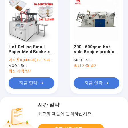
Hot Selling Small
200--600gsm hot
Paper Meal Buckets
sale Bonjee products
Machine Industry
hamburger box/pizza
가격:
$10,000.00(1 - 1 Sets) $9,800.00(2 - 4 Sets) $9,500.00(>=5 Sets)
MOQ:
1 Set
Fast Food Box
carton making
MOQ:
1 Set
최신 가격 받기
Making Machine Fast
machine/ivory
Food Box Packing
paper/corrugated
최신 가격 받기
Machine
/kraft paper with
competitive price
지금 연락
지금 연락
시간 절약
최고의 제품에 문의하십시오.