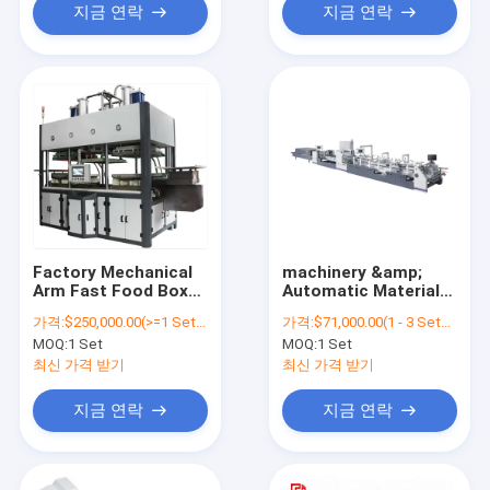
지금 연락
지금 연락
Factory Mechanical
machinery &amp;
Arm Fast Food Box
Automatic Material
Making Sugar Cane
Folder Gluer Machine
가격:
$250,000.00(>=1 Sets)
가격:
$71,000.00(1 - 3 Sets) $70,000.00(>=4 Sets)
Paper Pulp Tableware
For Different Paper
MOQ:
1 Set
MOQ:
1 Set
Machine
Boxes Making Folding
최신 가격 받기
최신 가격 받기
지금 연락
지금 연락