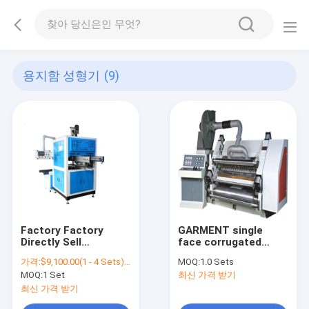
용지함 성형기
(9)
Factory Factory
GARMENT single
Directly Sell
face corrugated
Automatic Rigid Gift
paperboaed
가격:
$9,100.00(1 - 4 Sets) $8,260.00(>=5 Sets)
MOQ:
1.0 Sets
Paper Box Setting
production line
MOQ:
1 Set
최신 가격 받기
Size Forming
cardboard box
Packaging Making
making machine
최신 가격 받기
Machine