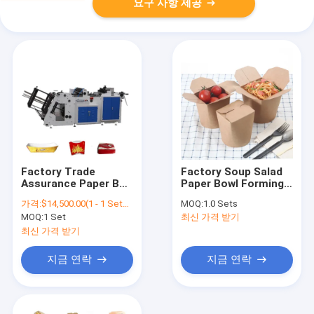
요구 사항 제공
Factory Trade
Factory Soup Salad
Assurance Paper Box
Paper Bowl Forming
Cup Cartoner Using
Machine Round
가격:
$14,500.00(1 - 1 Sets) $14,000.00(>=2 Sets)
MOQ:
1.0 Sets
For Packaging
Bottom Food
MOQ:
1 Set
최신 가격 받기
Machine Automatic
Container Making
Wrapped Gift Box
Machine
최신 가격 받기
Maker
지금 연락
지금 연락